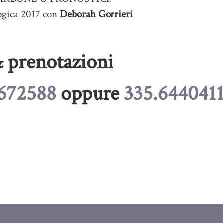
ogica 2017 con
Deborah Gorrieri
& prenotazioni
672588
oppure
335.644041