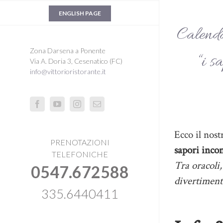
ENGLISH PAGE
Calenda
Zona Darsena a Ponente
“i s
Via A. Doria 3, Cesenatico (FC)
info@vittorioristorante.it
Facebook
Youtube
Instagram
Email
Ecco il nos
PRENOTAZIONI
sapori incon
TELEFONICHE
Tra oracoli,
0547.672588
divertiment
335.6440411