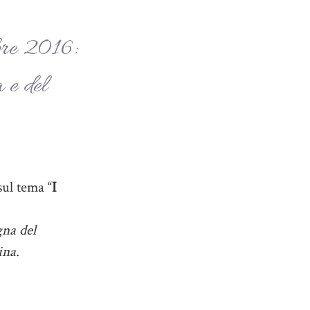
bre 2016:
a e del
ul tema “
I
gna del
ina.