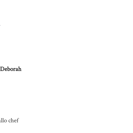
1
Deborah
llo chef