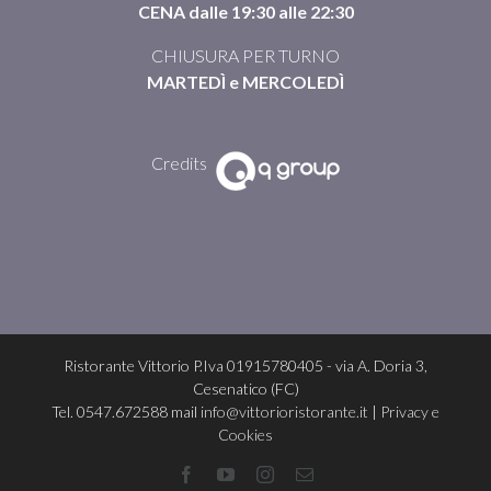
CENA dalle 19:30 alle 22:30
CHIUSURA PER TURNO
MARTEDÌ e MERCOLEDÌ
Credits
Ristorante Vittorio P.Iva 01915780405 - via A. Doria 3,
Cesenatico (FC)
Tel. 0547.672588 mail
info@vittorioristorante.it
|
Privacy e
Cookies
Facebook
Youtube
Instagram
Email